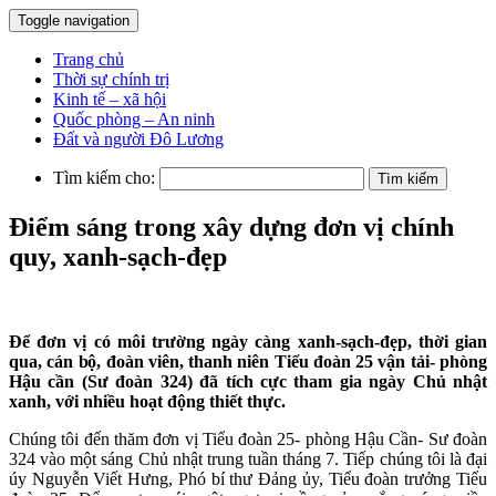
Toggle navigation
Trang chủ
Thời sự chính trị
Kinh tế – xã hội
Quốc phòng – An ninh
Đất và người Đô Lương
Tìm kiếm cho:
Điểm sáng trong xây dựng đơn vị chính
quy, xanh-sạch-đẹp
Để đơn vị có môi trường ngày càng xanh-sạch-đẹp, thời gian
qua, cán bộ, đoàn viên, thanh niên Tiểu đoàn 25 vận tải- phòng
Hậu cần (Sư đoàn 324)
đã
tích cực tham gia ngày Chủ nhật
xanh, với nhiều hoạt động thiết thực.
Chúng tôi đến thăm đơn vị Tiểu đoàn 25- phòng Hậu Cần- Sư đoàn
324 vào một sáng Chủ nhật trung tuần tháng 7. Tiếp chúng tôi là đại
úy Nguyễn Viết Hưng, Phó bí thư Đảng ủy, Tiểu đoàn trưởng Tiểu