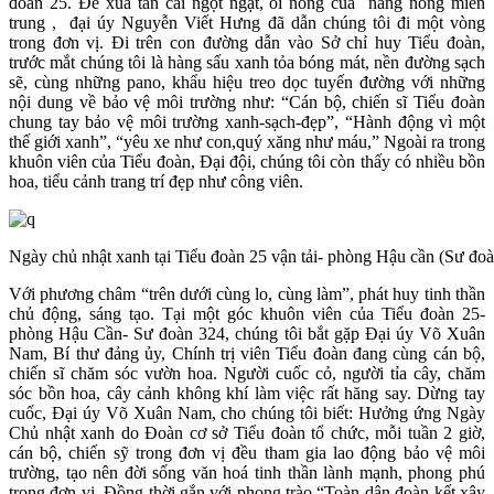
đoàn 25. Để xua tan cái ngột ngạt, oi nồng của nắng nóng miền
trung , đại úy Nguyễn Viết Hưng đã dẫn chúng tôi đi một vòng
trong đơn vị. Đi trên con đường dẫn vào Sở chỉ huy Tiểu đoàn,
trước mắt chúng tôi là hàng sấu xanh tỏa bóng mát, nền đường sạch
sẽ, cùng những pano, khẩu hiệu treo dọc tuyến đường với những
nội dung về bảo vệ môi trường như: “Cán bộ, chiến sĩ Tiểu đoàn
chung tay bảo vệ môi trường xanh-sạch-đẹp”, “Hành động vì một
thế giới xanh”, “yêu xe như con,quý xăng như máu,” Ngoài ra trong
khuôn viên của Tiểu đoàn, Đại đội, chúng tôi còn thấy có nhiều bồn
hoa, tiểu cảnh trang trí đẹp như công viên.
Ngày chủ nhật xanh tại Tiểu đoàn 25 vận tải- phòng Hậu cần (Sư đoà
Với phương châm “trên dưới cùng lo, cùng làm”, phát huy tinh thần
chủ động, sáng tạo. Tại một góc khuôn viên của Tiểu đoàn 25-
phòng Hậu Cần- Sư đoàn 324, chúng tôi bắt gặp Đại úy Võ Xuân
Nam, Bí thư đảng ủy, Chính trị viên Tiểu đoàn đang cùng cán bộ,
chiến sĩ chăm sóc vườn hoa. Người cuốc cỏ, người tỉa cây, chăm
sóc bồn hoa, cây cảnh không khí làm việc rất hăng say. Dừng tay
cuốc, Đại úy Võ Xuân Nam, cho chúng tôi biết: Hưởng ứng Ngày
Chủ nhật xanh do Đoàn cơ sở Tiểu đoàn tổ chức, mỗi tuần 2 giờ,
cán bộ, chiến sỹ trong đơn vị đều tham gia lao động bảo vệ môi
trường, tạo nên đời sống văn hoá tinh thần lành mạnh, phong phú
trong đơn vị. Đồng thời gắn với phong trào “Toàn dân đoàn kết xây