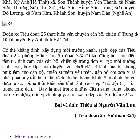
Khê, Kỳ Anh(Hà Tĩnh) xã, Sơn Thành,huyện Yên Thành, xã Nhân
Sơn, Thượng Sơn, Trù Sơn, Đại Sơn, Hồng Sơn, Tràng Sơn huyện
Đô Lương, xã Nam Kim, Khánh Sơn, huyện Nam Đàn (Nghệ An).
Đoàn xe Tiểu đoàn 25 thực hiện vận chuyển cán bộ, chiến sĩ Trung đ
10 tại huyện Kỳ Anh tỉnh Hà Tĩnh.
Có thể khẳng định, xây dựng môi trường xanh, sạch, đẹp của Tiểu
đoàn 25- phòng Hậu Cần- Sư đoàn 324 đã tác động tích cực đến
tâm tư, tình cảm của cán bộ, chiến sỹ trong đơn vị; tạo môi trường
sinh hoạt, học tập, huấn luyện, vui chơi giải trí lành mạnh, phong
phú; làm cho cán bộ, chiến sĩ thêm yêu mến, gắn bó coi đơn vị là
nhà, phát huy tốt tinh thần trách nhiệm, hoàn thành tốt mọi nhiệm vụ
được giao. Đồng thời khắc sâu hình ảnh cao đẹp “Bộ đội Cụ Hồ”
trong lòng dân. Đây là một trong những điểm sáng trong phong
trào xây dựng đơn vị chính quy, xanh-sạch-đẹp của Sư đoàn 324./.
Bài và ảnh: Thiếu tá Nguyễn Văn Lưu
( Tiểu đoàn 25- Sư đoàn 324)
More from my site