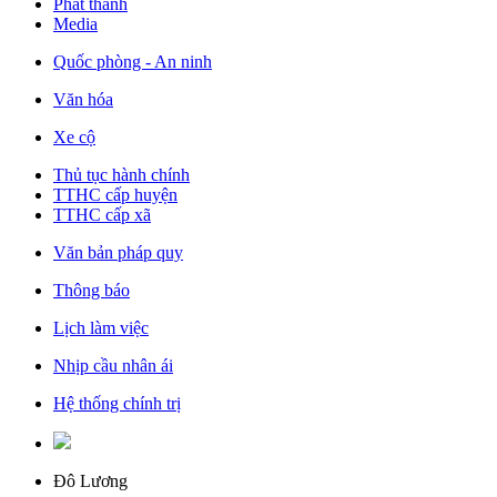
Phát thanh
Media
Quốc phòng - An ninh
Văn hóa
Xe cộ
Thủ tục hành chính
TTHC cấp huyện
TTHC cấp xã
Văn bản pháp quy
Thông báo
Lịch làm việc
Nhịp cầu nhân ái
Hệ thống chính trị
Đô Lương