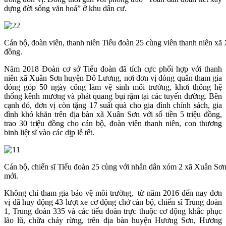
dựng đời sống văn hoá” ở khu dân cư.
Cán bộ, đoàn viên, thanh niên Tiểu đoàn 25 cùng viên thanh niên x
đồng.
Năm 2018 Đoàn cơ sở Tiểu đoàn đã tích cực phối hợp với thanh
niên xã Xuân Sơn huyện Đô Lương, nơi đơn vị đóng quân tham gia
đóng góp 50 ngày công làm vệ sinh môi trường, khơi thông hệ
thống kênh mương và phát quang bụi rậm tại các tuyến đường. Bên
cạnh đó, đơn vị còn tặng 17 suất quà cho gia đình chính sách, gia
đình khó khăn trên địa bàn xã Xuân Sơn với số tiền 5 triệu đồng,
trao 30 triệu đồng cho cán bộ, đoàn viên thanh niên, con thương
binh liệt sĩ vào các dịp lễ tết.
Cán bộ, chiến sĩ Tiểu đoàn 25 cùng với nhân dân xóm 2 xã Xuân Sơn
mới.
Không chỉ tham gia bảo vệ môi trường, từ năm 2016 đến nay đơn
vị đã huy động 43 lượt xe cơ động chở cán bộ, chiến sĩ Trung đoàn
1, Trung đoàn 335 và các tiểu đoàn trực thuộc cơ động khắc phục
lão lũ, chữa cháy rừng, trên địa bàn huyện Hương Sơn, Hương