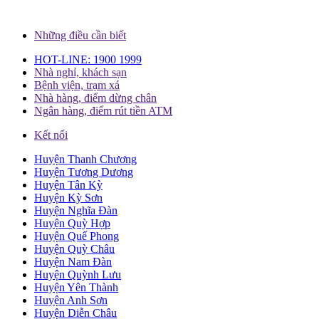
Những điều cần biết
HOT-LINE: 1900 1999
Nhà nghỉ, khách sạn
Bệnh viện, trạm xá
Nhà hàng, điểm dừng chân
Ngân hàng, điểm rút tiền ATM
Kết nối
Huyện Thanh Chương
Huyện Tương Dương
Huyện Tân Kỳ
Huyện Kỳ Sơn
Huyện Nghĩa Đàn
Huyện Quỳ Hợp
Huyện Quế Phong
Huyện Quỳ Châu
Huyện Nam Đàn
Huyện Quỳnh Lưu
Huyện Yên Thành
Huyện Anh Sơn
Huyện Diễn Châu