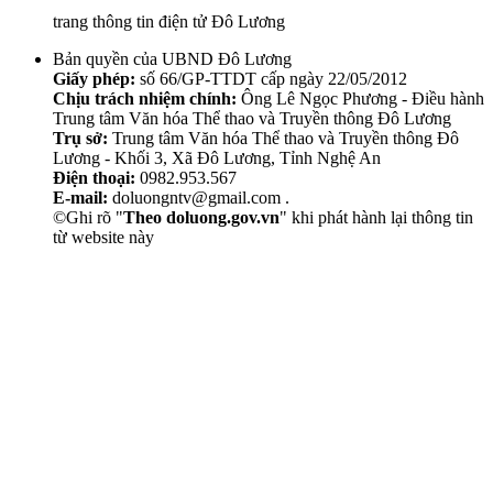
trang thông tin điện tử Đô Lương
Bản quyền của UBND Đô Lương
Giấy phép:
số 66/GP-TTDT cấp ngày 22/05/2012
Chịu trách nhiệm chính:
Ông Lê Ngọc Phương - Điều hành
Trung tâm Văn hóa Thể thao và Truyền thông Đô Lương
Trụ sở:
Trung tâm Văn hóa Thể thao và Truyền thông Đô
Lương - Khối 3, Xã Đô Lương, Tỉnh Nghệ An
Điện thoại:
0982.953.567
E-mail:
doluongntv@gmail.com .
©Ghi rõ "
Theo doluong.gov.vn
" khi phát hành lại thông tin
từ website này
Thẩm Mỹ Sen
chăm sóc da mặt