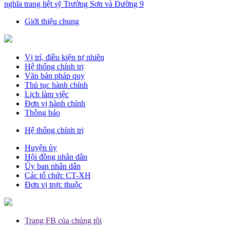
nghĩa trang liệt sỹ Trường Sơn và Đường 9
Giới thiệu chung
Vị trí, điều kiện tự nhiên
Hệ thống chính trị
Văn bản pháp quy
Thủ tục hành chính
Lịch làm việc
Đơn vị hành chính
Thông báo
Hệ thống chính trị
Huyện ủy
Hội đồng nhân dân
Ủy ban nhân dân
Các tổ chức CT-XH
Đơn vị trực thuộc
Trang FB của chúng tôi