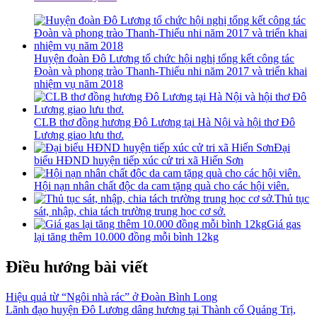
Huyện đoàn Đô Lương tổ chức hội nghị tổng kết công tác
Đoàn và phong trào Thanh-Thiếu nhi năm 2017 và triển khai
nhiệm vụ năm 2018
CLB thơ đồng hương Đô Lương tại Hà Nội và hội thơ Đô
Lương giao lưu thơ.
Đại
biểu HĐND huyện tiếp xúc cử tri xã Hiến Sơn
Hội nạn nhân chất độc da cam tặng quà cho các hội viên.
Thủ tục
sát, nhập, chia tách trường trung học cơ sở.
Giá gas
lại tăng thêm 10.000 đồng mỗi bình 12kg
Điều hướng bài viết
Hiệu quả từ “Ngôi nhà rác” ở Đoàn Bình Long
Lãnh đạo huyện Đô Lương dâng hương tại Thành cổ Quảng Trị,