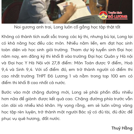
Noi gương anh trai, Long luôn cố gắng học tập thật tốt
Không có thành tích xuất sắc trong các kỳ thi, nhưng bù lại, Long lại
có khả năng học đều các môn. Nhiều năm liền, em đạt học sinh
toàn diện và học sinh giỏi trường. Tham dự kỳ tuyển sinh Đại học
năm nay, em đăng ký thi khối B vào trường Đại học Quân y Hà nội
và Đại học Y Hà Nội với 27,8 điểm: Môn Toán được 9 điểm, Hoá
9,4 và Sinh 9,4. Với số điểm đó, em trở thành người có điểm thi
cao nhất trường THPT Đô Lương 1 và nằm trong top 100 em có
điểm thi khối B cao nhất cả nước.
Bước vào một chặng đường mới, Long sẽ phải phấn đấu nhiều
hơn nữa để giành được kết quả cao. Chặng đường phía trước vẫn
còn dài và nhiều khó khăn. Hy vọng rằng, em sẽ luôn vững vàng
học tập rèn luyện, trở thành một người Bác sỹ có đủ tài, đủ đức để
phục vụ quê hương, đất nước.
Thuý Hằng