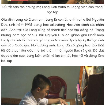
Dù rất bận rộn nhưng mẹ Long luôn tranh thủ động viên con trong
học tập
Gia đình Long có 2 anh em, Long là con út, anh trai là Bùi Nguyên
Duy, sinh năm 1995 đang học tại trường Học viện cảnh sát nhân
dân. Anh trai của Long cũng có thành tích học tập đáng nể. Trong
những năm học cấp 3, Bùi Nguyên Duy đã giành giải Nhất môn
Địa lý do tỉnh tổ chức và giành giải Nhì môn Địa lý tại kỳ thi học sinh
giỏi cấp Quốc gia. Noi gương anh, Long đã cố gắng học tập thật
tốt để thực hiện ước mơ trở thành một người Bác sỹ giỏi. Để đạt
được điểm cao, Long luôn phải nỗ lực tìm tòi, học hỏi và siêng làm
bài tập.