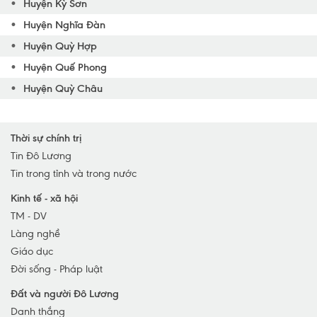
Huyện Kỳ Sơn
Huyện Nghĩa Đàn
Huyện Quỳ Hợp
Huyện Quế Phong
Huyện Quỳ Châu
Huyện Nam Đàn
Huyện Quỳnh Lưu
Thời sự chính trị
Huyện Yên Thành
Tin Đô Lương
Tin trong tỉnh và trong nước
Huyện Anh Sơn
Huyện Diễn Châu
Kinh tế - xã hội
TM - DV
TP Vinh
Làng nghề
TX Cửa Lò
Giáo dục
TX Hoàng Mai
Đời sống - Pháp luật
TX Thái Hòa
Đất và người Đô Lương
Huyện Nghi Lộc
Danh thắng