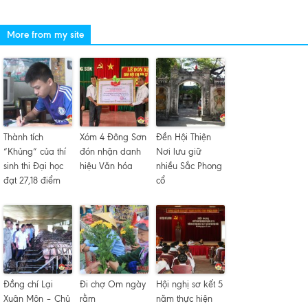
More from my site
Thành tích
Xóm 4 Đông Sơn
Đền Hội Thiện
“Khủng” của thí
đón nhận danh
Nơi lưu giữ
sinh thi Đại học
hiệu Văn hóa
nhiều Sắc Phong
đạt 27,18 điểm
cổ
Đồng chí Lại
Đi chợ Om ngày
Hội nghị sơ kết 5
Xuân Môn – Chủ
rằm
năm thực hiện