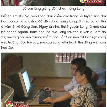
Bà con láng giềng đến chúc mừng Long
Biết tin em Bùi Nguyên Long đậu điểm cao trong kỳ tuyển sinh đại
học, bà con láng giềng đã đến chúc mừng Long. Sinh ra và lớn lên
ở xóm 2, xã Đặng Sơn. Ngay từ nhỏ, Bùi Nguyên Long là một cậu
bé ngoan ngoãn, ham học. Bố của Long thường xuyên đi làm ăn
xa, mẹ là giáo viên trường mầm non Bắc Sơn nên rất bận rộn công
việc trường lớp. Tuy vậy, mẹ của Long luôn tranh thủ động viên con
học tập.