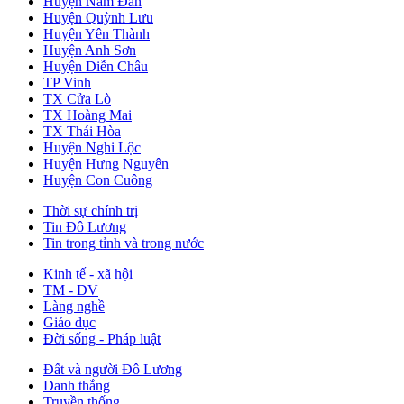
Huyện Nam Đàn
Huyện Quỳnh Lưu
Huyện Yên Thành
Huyện Anh Sơn
Huyện Diễn Châu
TP Vinh
TX Cửa Lò
TX Hoàng Mai
TX Thái Hòa
Huyện Nghi Lộc
Huyện Hưng Nguyên
Huyện Con Cuông
Thời sự chính trị
Tin Đô Lương
Tin trong tỉnh và trong nước
Kinh tế - xã hội
TM - DV
Làng nghề
Giáo dục
Đời sống - Pháp luật
Đất và người Đô Lương
Danh thắng
Truyền thống