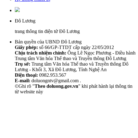
Đô Lương
trang thông tin điện tử Đô Lương
Bản quyền của UBND Đô Lương
Giấy phép:
số 66/GP-TTDT cấp ngày 22/05/2012
Chịu trách nhiệm chính:
Ông Lê Ngọc Phương - Điều hành
Trung tâm Văn hóa Thể thao và Truyền thông Đô Lương
Trụ sở:
Trung tâm Văn hóa Thể thao và Truyền thông Đô
Lương - Khối 3, Xã Đô Lương, Tỉnh Nghệ An
Điện thoại:
0982.953.567
E-mail:
doluongntv@gmail.com .
©Ghi rõ "
Theo doluong.gov.vn
" khi phát hành lại thông tin
từ website này
Thẩm Mỹ Sen
chăm sóc da mặt