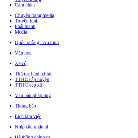
Cảm nhận
Chuyên trang media
Truyền hình
Phát thanh
Media
Quốc phòng - An ninh
Văn hóa
Xe cộ
Thủ tục hành chính
TTHC cấp huyện
TTHC cấp xã
Văn bản pháp quy
Thông báo
Lịch làm việc
Nhịp cầu nhân ái
Hệ thống chính trị