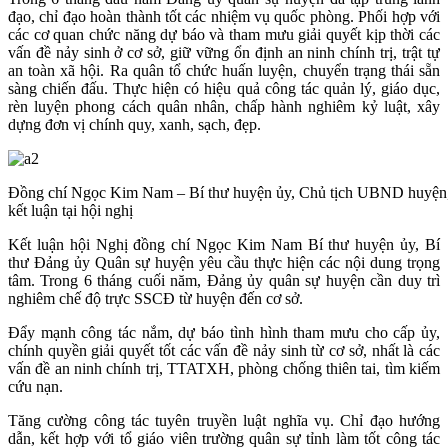
đạo, chỉ đạo hoàn thành tốt các nhiệm vụ quốc phòng. Phối hợp với
các cơ quan chức năng dự báo và tham mưu giải quyết kịp thời các
vấn đề nảy sinh ở cơ sở, giữ vững ổn định an ninh chính trị, trật tự
an toàn xã hội. Ra quân tổ chức huấn luyện, chuyển trạng thái sẵn
sàng chiến đấu. Thực hiện có hiệu quả công tác quản lý, giáo dục,
rèn luyện phong cách quân nhân, chấp hành nghiêm kỷ luật, xây
dựng đơn vị chính quy, xanh, sạch, đẹp.
Đồng chí Ngọc Kim Nam – Bí thư huyện ủy, Chủ tịch UBND huyện
kết luận tại hội nghị
Kết luận hội Nghị đồng chí Ngọc Kim Nam Bí thư huyện ủy, Bí
thư Đảng ủy Quân sự huyện yêu cầu thực hiện các nội dung trọng
tâm. Trong 6 tháng cuối năm, Đảng ủy quân sự huyện cần duy trì
nghiêm chế độ trực SSCĐ từ huyện đến cơ sở.
Đẩy mạnh công tác nắm, dự báo tình hình tham mưu cho cấp ủy,
chính quyền giải quyết tốt các vấn đề nảy sinh từ cơ sở, nhất là các
vấn đề an ninh chính trị, TTATXH, phòng chống thiên tai, tìm kiếm
cứu nạn.
Tăng cường công tác tuyên truyền luật nghĩa vụ. Chỉ đạo hướng
dẫn, kết hợp với tổ giáo viên trường quân sự tỉnh làm tốt công tác