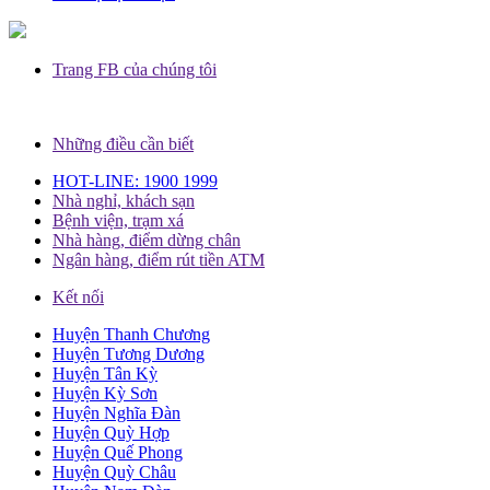
Trang FB của chúng tôi
Những điều cần biết
HOT-LINE: 1900 1999
Nhà nghỉ, khách sạn
Bệnh viện, trạm xá
Nhà hàng, điểm dừng chân
Ngân hàng, điểm rút tiền ATM
Kết nối
Huyện Thanh Chương
Huyện Tương Dương
Huyện Tân Kỳ
Huyện Kỳ Sơn
Huyện Nghĩa Đàn
Huyện Quỳ Hợp
Huyện Quế Phong
Huyện Quỳ Châu