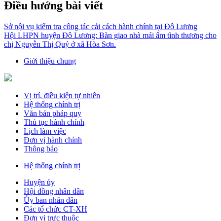
Điều hướng bài viết
Sở nội vụ kiểm tra công tác cải cách hành chính tại Đô Lương
Hội LHPN huyện Đô Lương: Bàn giao nhà mái ấm tình thương cho
chị Nguyễn Thị Quý ở xã Hòa Sơn.
Giới thiệu chung
Vị trí, điều kiện tự nhiên
Hệ thống chính trị
Văn bản pháp quy
Thủ tục hành chính
Lịch làm việc
Đơn vị hành chính
Thông báo
Hệ thống chính trị
Huyện ủy
Hội đồng nhân dân
Ủy ban nhân dân
Các tổ chức CT-XH
Đơn vị trực thuộc