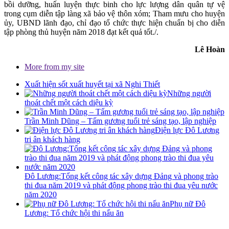
bồi dưỡng, huấn luyện thực binh cho lực lượng dân quân tự vệ
trong cụm diễn tập làng xã bảo vệ thôn xóm; Tham mưu cho huyện
ủy, UBND lãnh đạo, chỉ đạo tổ chức thực hiện chuẩn bị cho diễn
tập phòng thủ huyện năm 2018 đạt kết quả tốt./.
Lê Hoàn
More from my site
Xuất hiện sốt xuất huyết tại xã Nghi Thiết
Những người
thoát chết một cách diệu kỳ
Trần Minh Dũng – Tấm gương tuổi trẻ sáng tạo, lập nghiệp
Điện lực Đô Lương
tri ân khách hàng
Đô Lương:Tổng kết công tác xây dựng Đảng và phong trào
thi đua năm 2019 và phát động phong trào thi đua yêu nước
năm 2020
Phụ nữ Đô
Lương: Tổ chức hội thi nấu ăn