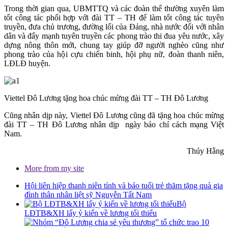
Trong thời gian qua, UBMTTQ và các đoàn thể thường xuyên làm
tốt công tác phối hợp với đài TT – TH để làm tốt công tác tuyên
truyền, đưa chủ trương, đường lối của Đảng, nhà nước đối với nhân
dân và đẩy mạnh tuyên truyền các phong trào thi đua yêu nước, xây
dựng nông thôn mới, chung tay giúp đỡ người nghèo cũng như
phong trào của hội cựu chiến binh, hội phụ nữ, đoàn thanh niên,
LĐLĐ huyện.
Viettel Đô Lương tặng hoa chúc mừng đài TT – TH Đô Lương
Cũng nhân dịp này, Viettel Đô Lương cũng đã tặng hoa chúc mừng
đài TT – TH Đô Lương nhân dịp ngày báo chí cách mạng Việt
Nam.
Thúy Hằng
More from my site
Hội liên hiệp thanh niên tỉnh và báo tuổi trẻ thăm tặng quà gia
đình thân nhân liệt sỹ Nguyễn Tất Nam
Bộ
LĐTB&XH lấy ý kiến về lương tối thiểu