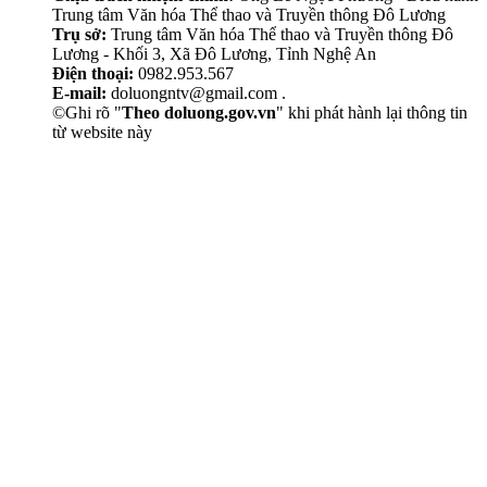
Trung tâm Văn hóa Thể thao và Truyền thông Đô Lương
Trụ sở:
Trung tâm Văn hóa Thể thao và Truyền thông Đô
Lương - Khối 3, Xã Đô Lương, Tỉnh Nghệ An
Điện thoại:
0982.953.567
E-mail:
doluongntv@gmail.com .
©Ghi rõ "
Theo doluong.gov.vn
" khi phát hành lại thông tin
từ website này
Thẩm Mỹ Sen
chăm sóc da mặt