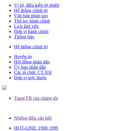
Vị trí, điều kiện tự nhiên
Hệ thống chính trị
Văn bản pháp quy
Thủ tục hành chính
Lịch làm việc
Đơn vị hành chính
Thông báo
Hệ thống chính trị
Huyện ủy
Hội đồng nhân dân
Ủy ban nhân dân
Các tổ chức CT-XH
Đơn vị trực thuộc
Trang FB của chúng tôi
Những điều cần biết
HOT-LINE: 1900 1999