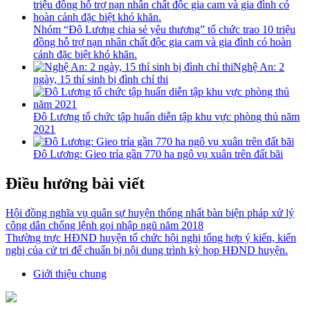
Nhóm “Đô Lương chia sẻ yêu thương” tổ chức trao 10 triệu
đồng hỗ trợ nạn nhân chất độc gia cam và gia đình có hoàn
cảnh đặc biệt khó khăn.
Nghệ An: 2
ngày, 15 thí sinh bị đình chỉ thi
Đô Lương tổ chức tập huấn diễn tập khu vực phòng thủ năm
2021
Đô Lương: Gieo trỉa gần 770 ha ngô vụ xuân trên đất bãi
Điều hướng bài viết
Hội đồng nghĩa vụ quân sự huyện thống nhất bàn biện pháp xử lý
công dân chống lệnh gọi nhập ngũ năm 2018
Thường trực HĐND huyện tổ chức hội nghị tổng hợp ý kiến, kiến
nghị của cử tri để chuẩn bị nội dung trình kỳ họp HĐND huyện.
Giới thiệu chung