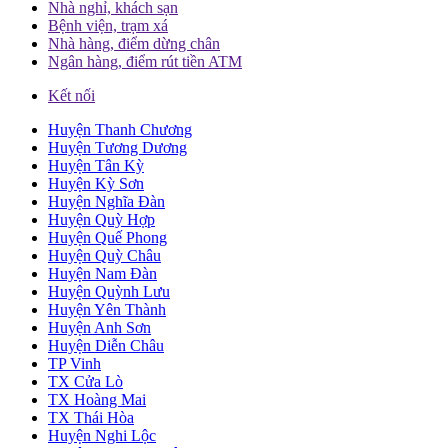
Nhà nghỉ, khách sạn
Bệnh viện, trạm xá
Nhà hàng, điểm dừng chân
Ngân hàng, điểm rút tiền ATM
Kết nối
Huyện Thanh Chương
Huyện Tương Dương
Huyện Tân Kỳ
Huyện Kỳ Sơn
Huyện Nghĩa Đàn
Huyện Quỳ Hợp
Huyện Quế Phong
Huyện Quỳ Châu
Huyện Nam Đàn
Huyện Quỳnh Lưu
Huyện Yên Thành
Huyện Anh Sơn
Huyện Diễn Châu
TP Vinh
TX Cửa Lò
TX Hoàng Mai
TX Thái Hòa
Huyện Nghi Lộc