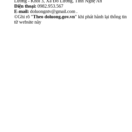
Lương - Khối 3, Xã Đô Lương, Tỉnh Nghệ An
Điện thoại:
0982.953.567
E-mail:
doluongntv@gmail.com .
©Ghi rõ "
Theo doluong.gov.vn
" khi phát hành lại thông tin
từ website này
Thẩm Mỹ Sen
chăm sóc da mặt