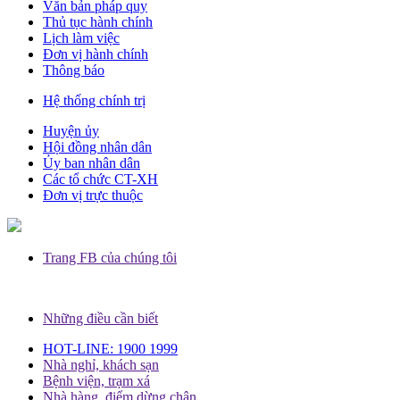
Văn bản pháp quy
Thủ tục hành chính
Lịch làm việc
Đơn vị hành chính
Thông báo
Hệ thống chính trị
Huyện ủy
Hội đồng nhân dân
Ủy ban nhân dân
Các tổ chức CT-XH
Đơn vị trực thuộc
Trang FB của chúng tôi
Những điều cần biết
HOT-LINE: 1900 1999
Nhà nghỉ, khách sạn
Bệnh viện, trạm xá
Nhà hàng, điểm dừng chân