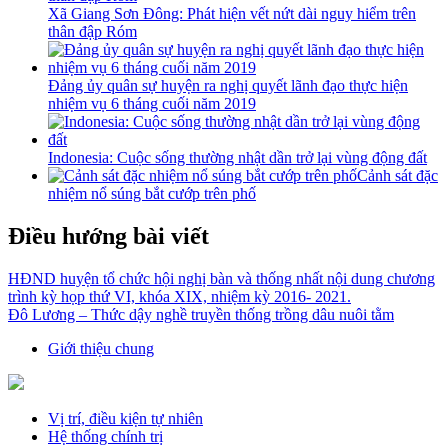
Xã Giang Sơn Đông: Phát hiện vết nứt dài nguy hiểm trên
thân đập Róm
Đảng ủy quân sự huyện ra nghị quyết lãnh đạo thực hiện
nhiệm vụ 6 tháng cuối năm 2019
Indonesia: Cuộc sống thường nhật dần trở lại vùng động đất
Cảnh sát đặc
nhiệm nổ súng bắt cướp trên phố
Điều hướng bài viết
HĐND huyện tổ chức hội nghị bàn và thống nhất nội dung chương
trình kỳ họp thứ VI, khóa XIX, nhiệm kỳ 2016- 2021.
Đô Lương – Thức dậy nghề truyền thống trồng dâu nuôi tằm
Giới thiệu chung
Vị trí, điều kiện tự nhiên
Hệ thống chính trị