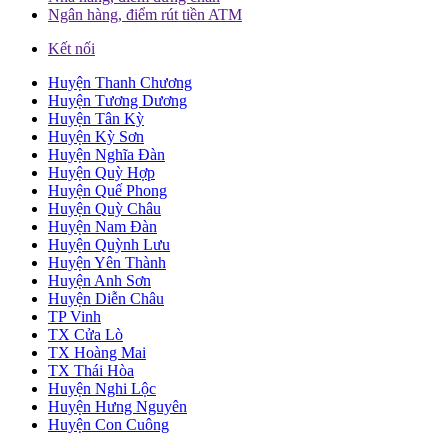
Ngân hàng, điểm rút tiền ATM
Kết nối
Huyện Thanh Chương
Huyện Tương Dương
Huyện Tân Kỳ
Huyện Kỳ Sơn
Huyện Nghĩa Đàn
Huyện Quỳ Hợp
Huyện Quế Phong
Huyện Quỳ Châu
Huyện Nam Đàn
Huyện Quỳnh Lưu
Huyện Yên Thành
Huyện Anh Sơn
Huyện Diễn Châu
TP Vinh
TX Cửa Lò
TX Hoàng Mai
TX Thái Hòa
Huyện Nghi Lộc
Huyện Hưng Nguyên
Huyện Con Cuông