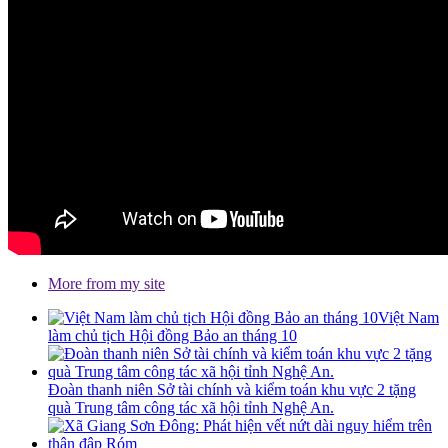
More from my site
Việt Nam
làm chủ tịch Hội đồng Bảo an tháng 10
Đoàn thanh niên Sở tài chính và kiểm toán khu vực 2 tặng
quà Trung tâm công tác xã hội tỉnh Nghệ An.