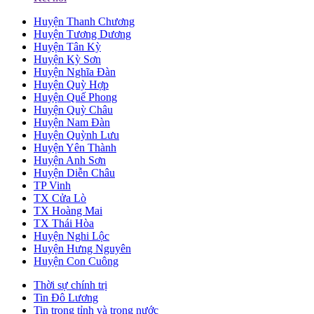
Huyện Thanh Chương
Huyện Tương Dương
Huyện Tân Kỳ
Huyện Kỳ Sơn
Huyện Nghĩa Đàn
Huyện Quỳ Hợp
Huyện Quế Phong
Huyện Quỳ Châu
Huyện Nam Đàn
Huyện Quỳnh Lưu
Huyện Yên Thành
Huyện Anh Sơn
Huyện Diễn Châu
TP Vinh
TX Cửa Lò
TX Hoàng Mai
TX Thái Hòa
Huyện Nghi Lộc
Huyện Hưng Nguyên
Huyện Con Cuông
Thời sự chính trị
Tin Đô Lương
Tin trong tỉnh và trong nước