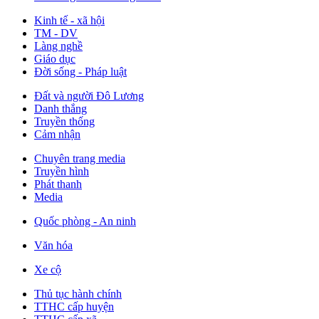
Kinh tế - xã hội
TM - DV
Làng nghề
Giáo dục
Đời sống - Pháp luật
Đất và người Đô Lương
Danh thắng
Truyền thống
Cảm nhận
Chuyên trang media
Truyền hình
Phát thanh
Media
Quốc phòng - An ninh
Văn hóa
Xe cộ
Thủ tục hành chính
TTHC cấp huyện