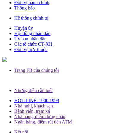
Đơn vị hành chính
Thông báo
Hệ thống chính trị
Huyện ủy
Hội đồng nhân dân
Ủy ban nhân dân
Các tổ chức CT-XH
Đơn vị trực thuộc
Trang FB của chúng tôi
Những điều cần biết
HOT-LINE: 1900 1999
Nhà nghỉ, khách sạn
Bệnh viện, trạm xá
Nhà hàng, điểm dừng chân
Ngân hàng, điểm rút tiền ATM
Kết nối