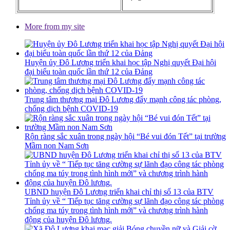
More from my site
Huyện ủy Đô Lương triển khai học tập Nghị quyết Đại hội
đại biểu toàn quốc lần thứ 12 của Đảng
Trung tâm thương mại Đô Lương đẩy mạnh công tác phòng,
chống dịch bệnh COVID-19
Rộn ràng sắc xuân trong ngày hội “Bé vui đón Tết” tại trường
Mầm non Nam Sơn
UBND huyện Đô Lương triển khai chỉ thị số 13 của BTV
Tỉnh ủy về “ Tiếp tục tăng cường sự lãnh đạo công tác phòng
chống ma túy trong tình hình mới” và chương trình hành
động của huyện Đô lương.