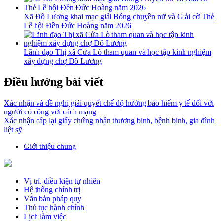
Xã Đô Lương khai mạc giải Bóng chuyền nữ và Giải cờ Thẻ
Lễ hội Đền Đức Hoàng năm 2026
Lãnh đạo Thị xã Cửa Lò tham quan và học tập kinh nghiệm
xây dựng chợ Đô Lương
Điều hướng bài viết
Xác nhận và đề nghị giải quyết chế độ hưởng bảo hiểm y tế đối với
người có công với cách mạng
Xác nhận cấp lại giấy chứng nhận thương binh, bệnh binh, gia đình
liệt sỹ
Giới thiệu chung
Vị trí, điều kiện tự nhiên
Hệ thống chính trị
Văn bản pháp quy
Thủ tục hành chính
Lịch làm việc