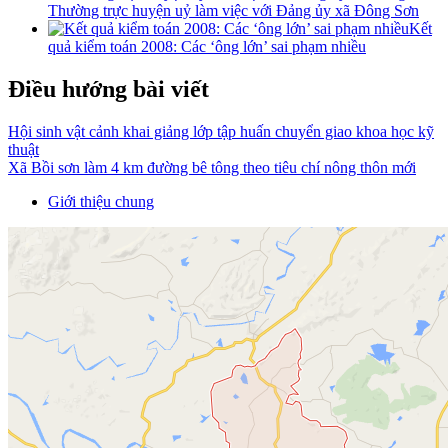
Thường trực huyện uỷ làm việc với Đảng ủy xã Đông Sơn
Kết
quả kiểm toán 2008: Các ‘ông lớn’ sai phạm nhiều
Điều hướng bài viết
Hội sinh vật cảnh khai giảng lớp tập huấn chuyển giao khoa học kỹ
thuật
Xã Bồi sơn làm 4 km đường bê tông theo tiêu chí nông thôn mới
Giới thiệu chung