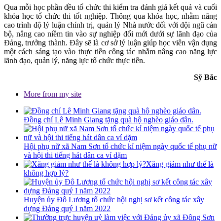
Qua mỗi học phần đều tổ chức thi kiểm tra đánh giá kết quả và cuối
khóa học tổ chức thi tốt nghiệp. Thông qua khóa học, nhằm nâng
cao trình độ lý luận chính trị, quản lý Nhà nước đối với đội ngũ cán
bộ, nâng cao niềm tin vào sự nghiệp đổi mới dưới sự lãnh đạo của
Đảng, trưởng thành. Đây sẽ là cơ sở lý luận giúp học viên vận dụng
một cách sáng tạo vào thực tiễn công tác nhằm nâng cao năng lực
lãnh đạo, quản lý, năng lực tổ chức thực tiễn.
Sỹ Bắc
More from my site
Đồng chí Lê Minh Giang tặng quà hộ nghèo giáo dân.
Hội phụ nữ xã Nam Sơn tổ chức kỉ niệm ngày quốc tế phụ nữ
và hội thi tiếng hát dân ca ví dặm
Xăng giảm như thế là
không hợp lý?
Huyện ủy Đô Lương tổ chức hội nghị sơ kết công tác xây
dựng Đảng quý I năm 2022