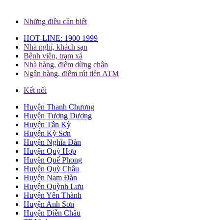
Những điều cần biết
HOT-LINE: 1900 1999
Nhà nghỉ, khách sạn
Bệnh viện, trạm xá
Nhà hàng, điểm dừng chân
Ngân hàng, điểm rút tiền ATM
Kết nối
Huyện Thanh Chương
Huyện Tương Dương
Huyện Tân Kỳ
Huyện Kỳ Sơn
Huyện Nghĩa Đàn
Huyện Quỳ Hợp
Huyện Quế Phong
Huyện Quỳ Châu
Huyện Nam Đàn
Huyện Quỳnh Lưu
Huyện Yên Thành
Huyện Anh Sơn
Huyện Diễn Châu