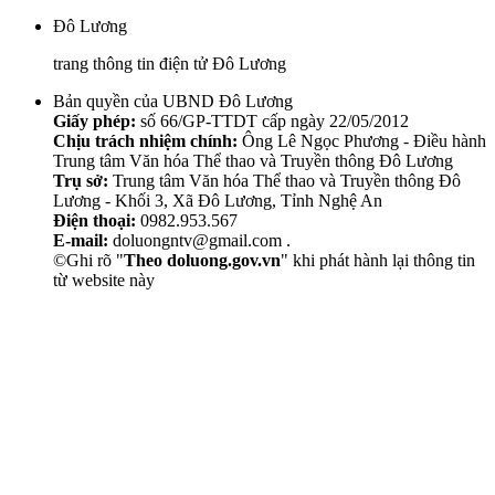
Đô Lương
trang thông tin điện tử Đô Lương
Bản quyền của UBND Đô Lương
Giấy phép:
số 66/GP-TTDT cấp ngày 22/05/2012
Chịu trách nhiệm chính:
Ông Lê Ngọc Phương - Điều hành
Trung tâm Văn hóa Thể thao và Truyền thông Đô Lương
Trụ sở:
Trung tâm Văn hóa Thể thao và Truyền thông Đô
Lương - Khối 3, Xã Đô Lương, Tỉnh Nghệ An
Điện thoại:
0982.953.567
E-mail:
doluongntv@gmail.com .
©Ghi rõ "
Theo doluong.gov.vn
" khi phát hành lại thông tin
từ website này
Thẩm Mỹ Sen
chăm sóc da mặt