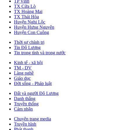
TP Vinh
TX Cửa Lò
TX Hoàng Mai
TX Thái Hòa
Huyện Nghi Lộc
Huyện Hưng Nguyên
Huyện Con Cuông
Thời sự chính trị
Tin Đô Lương
Tin trong tỉnh và trong nước
Kinh tế - xã hội
TM - DV
Làng nghề
Giáo dục
Đời sống - Pháp luật
Đất và người Đô Lương
Danh thắng
Truyền thống
Cảm nhận
Chuyên trang media
Truyền hình
Phát thanh