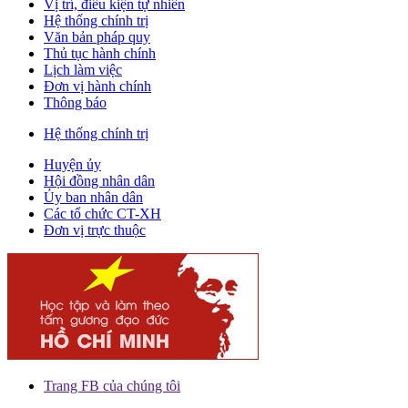
Vị trí, điều kiện tự nhiên
Hệ thống chính trị
Văn bản pháp quy
Thủ tục hành chính
Lịch làm việc
Đơn vị hành chính
Thông báo
Hệ thống chính trị
Huyện ủy
Hội đồng nhân dân
Ủy ban nhân dân
Các tổ chức CT-XH
Đơn vị trực thuộc
Trang FB của chúng tôi